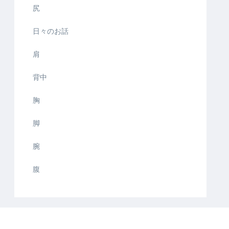
尻
日々のお話
肩
背中
胸
脚
腕
腹