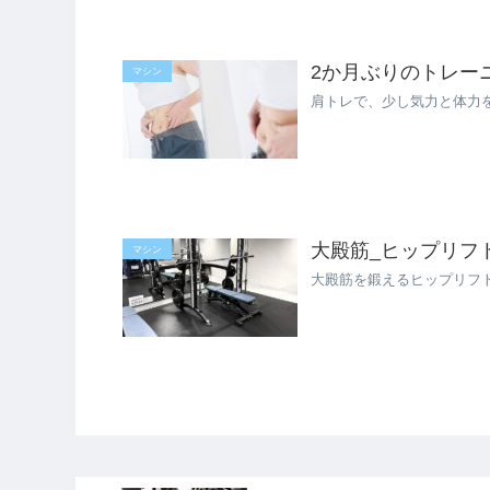
2か月ぶりのトレー
マシン
肩トレで、少し気力と体力
大殿筋_ヒップリフ
マシン
大殿筋を鍛えるヒップリフ