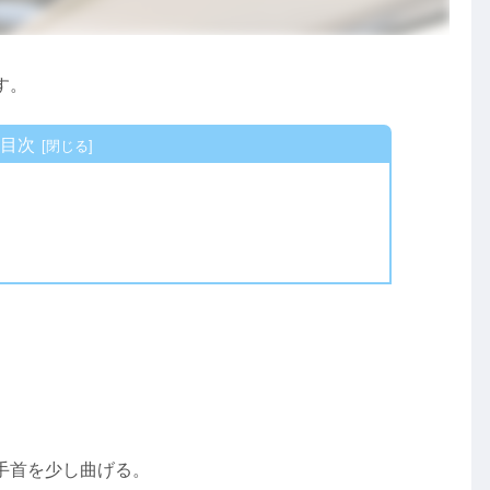
す。
目次
手首を少し曲げる。