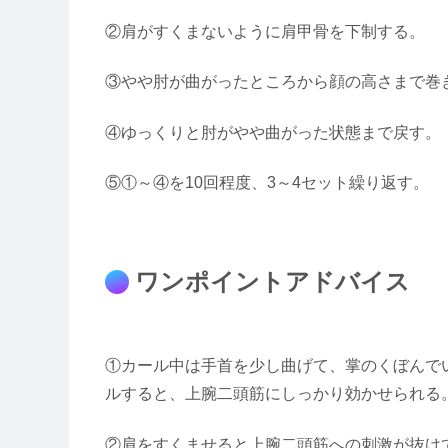
②肩がすくまないように肩甲骨を下制する。
③やや肘が曲がったところから顔の高さまで巻
④ゆっくりと肘がやや曲がった状態まで戻す。
⑤①～④を10回程度、3～4セット繰り返す。
ワンポイントアドバイス
①カール中は手首を少し曲げて、掌のくぼんで
ルすると、上腕二頭筋にしっかり効かせられる
②肩をすくませると上腕二頭筋への刺激が抜け