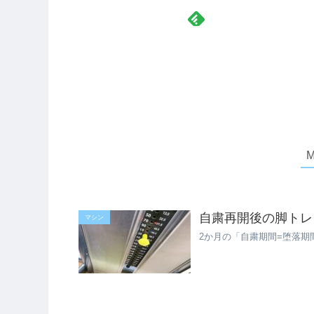
自粛再開後の脚トレ
マシン
2か月の「自粛期間=堕落期