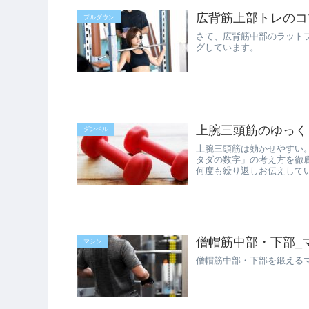
広背筋上部トレのコ
プルダウン
さて、広背筋中部のラット
グしています。
上腕三頭筋のゆっく
ダンベル
上腕三頭筋は効かせやすい
タダの数字」の考え方を徹
何度も繰り返しお伝えして
僧帽筋中部・下部_
マシン
僧帽筋中部・下部を鍛える