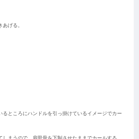
きあげる。
いるところにハンドルを引っ掛けているイメージでカー
。
てしまうので、肩甲骨を下制させたままでカールする。