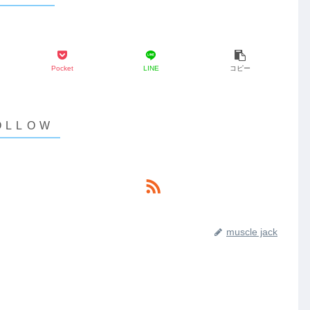
Pocket
LINE
コピー
muscle jack