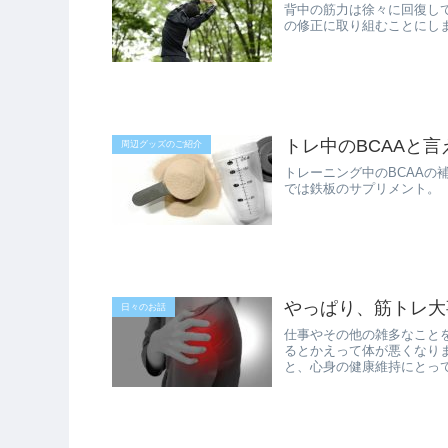
背中の筋力は徐々に回復し
の修正に取り組むことにし
トレ中のBCAAと
周辺グッズのご紹介
トレーニング中のBCAAの
では鉄板のサプリメント。
やっぱり、筋トレ大
日々のお話
仕事やその他の雑多なこと
るとかえって体が悪くなり
と、心身の健康維持にとっ