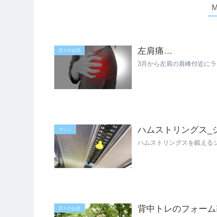
左肩痛…
日々のお話
3月から左肩の肩峰付近に
ハムストリングス_
マシン
ハムストリングスを鍛える
背中トレのフォーム
日々のお話