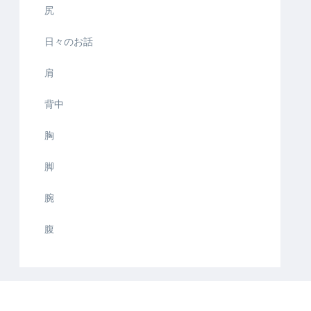
尻
日々のお話
肩
背中
胸
脚
腕
腹